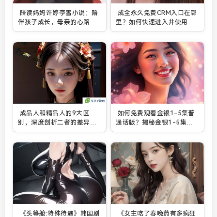
陪读妈妈许婷李雪小说：陪
成全永久免费CRM入口在哪
伴孩子成长，母亲的心路历
里？如何快速进入并使用该
程与教育的深刻思考
系统？
成品人和精品人的9大区
如何免费观看金银1-5集普
别，深度剖析二者的差异与
通话版？揭秘金银1-5集剧
特点
情与观众关注点！
《头等舱:特殊待遇》韩国剧
《女主吃了春晚药有多疯狂