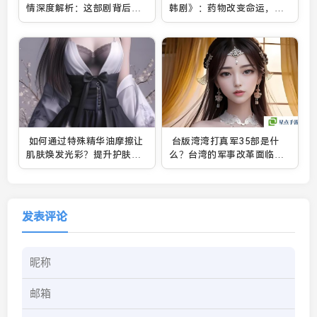
情深度解析：这部剧背后的
韩剧》：药物改变命运，疯
社会隐喻你看懂了吗？
狂背后的真实意义
如何通过特殊精华油摩擦让
台版湾湾打真军35部是什
肌肤焕发光彩？提升护肤效
么？台湾的军事改革面临哪
果的技巧大揭秘
些挑战与前景？
发表评论