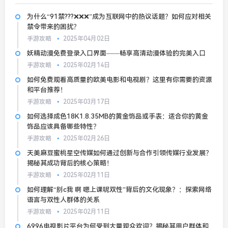
为什么“91禁???❌❌❌”成为互联网中的热议话题？如何应对相关
禁令带来的困扰？
手游攻略
2025年04月02日
妖精动漫免费登录入口界面——畅享高清动漫体验的完美入口
手游攻略
2025年02月14日
如何免费观看高质量的欧美电影和电视剧？这里有你需要的资源
和平台推荐！
手游攻略
2025年03月17日
如何选择成色18K1.8.35MB的黄金饰品或手表：适合你的黄金
饰品应该具备哪些特性？
手游攻略
2025年02月26日
天美麻豆蜜桃星空传媒如何通过创新与合作引领传媒行业发展？
揭秘其成功背后的核心策略！
手游攻略
2025年02月11日
如何理解“别c我 啊 嗯上课呢双性”背后的文化现象？：探索网络
语言与双性人群体的关系
手游攻略
2025年02月11日
6996电视影片平台为何受到大量观众欢迎？揭秘其用户群体和