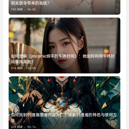
相关禁令带来的困扰？
390 阅读 ，
04-02
如何理解《jmcomic纲手的午休时间》：她如何利用午休时
间保持高效？
376 阅读 ，
03-08
如何找到91漫画禁漫内容入口？探索91漫画的特色与使用方
法
638 阅读 ，
03-14