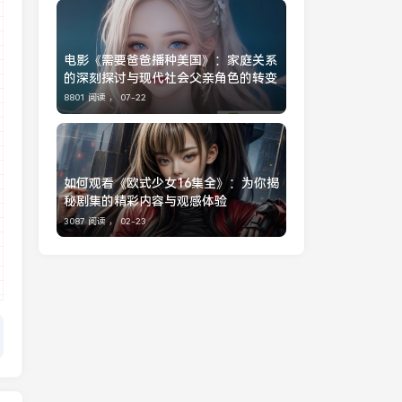
电影《需要爸爸播种美国》：家庭关系
的深刻探讨与现代社会父亲角色的转变
8801 阅读 ，
07-22
如何观看《欧式少女16集全》：为你揭
秘剧集的精彩内容与观感体验
3087 阅读 ，
02-23