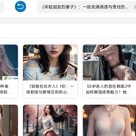
《年轻朋友的妻子》：一段充满诱惑与责任的情感故事，主人公如何抉择？
播种美
《驯服社长夫人》HD：一
50岁迷人的岳在韩国2中
深刻探
场职场与爱情交织的心理
如何展现成熟魅力？她的
角色的
博弈，社长夫人的多重身
角色是否能够打破传统形
份挑战你对权力与情感的
象？
理解