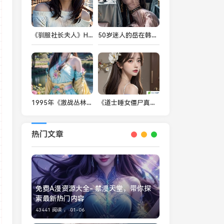
《驯服社长夫人》HD：一场职场与爱情交织的心理博弈，社长夫人的多重身份挑战你对权力与情感的理解
50岁迷人的岳在韩国2中如何展现成熟魅力？她的角色是否能够打破传统形象？
1995年《激战丛林》珍妮和泰山：他们在丛林冒险中究竟经历了什么？
《道士睡女僵尸真人版》引发热议：这部影片为何受到观众喜爱？
热门文章
免费A漫资源大全- 禁漫天堂，带你探
索最新热门内容
43441 阅读 ，
01-06