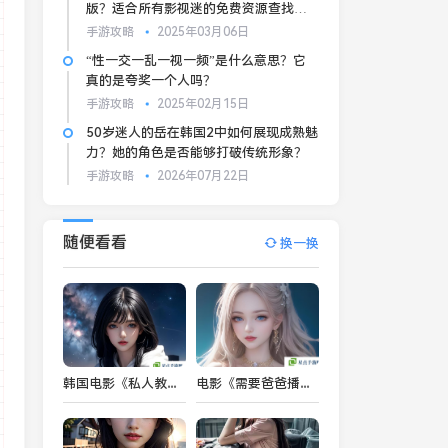
版？适合所有影视迷的免费资源查找攻
略
手游攻略
2025年03月06日
“性一交一乱一视一频”是什么意思？它
真的是夸奖一个人吗？
手游攻略
2025年02月15日
50岁迷人的岳在韩国2中如何展现成熟魅
力？她的角色是否能够打破传统形象？
手游攻略
2026年07月22日
随便看看
换一换
韩国电影《私人教练》：如何通过健身与情感的交织走向自我救赎？
电影《需要爸爸播种美国》：家庭关系的深刻探讨与现代社会父亲角色的转变