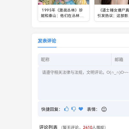
1995年《激战丛林》珍
《道士睡女僵尸
妮和泰山：他们在丛林冒
引发热议：这部影
险中究竟经历了什么？
受到观众喜爱？
发表评论
快捷回复：
表情：
评论列表
（暂无评论，
2410
人围观）