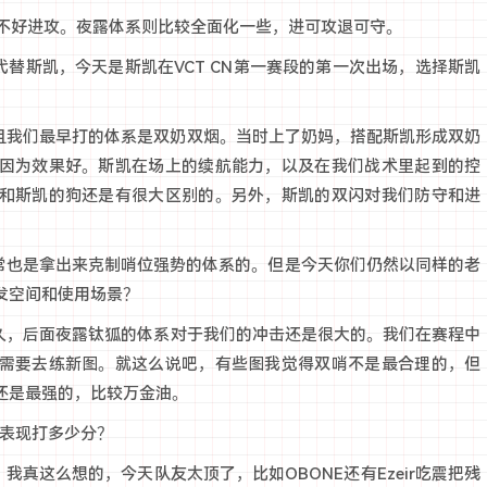
面不好进攻。夜露体系则比较全面化一些，进可攻退可守。
替斯凯，今天是斯凯在VCT CN第一赛段的第一次出场，选择斯凯
，而且我们最早打的体系是双奶双烟。当时上了奶妈，搭配斯凯形成双奶
因为效果好。斯凯在场上的续航能力，以及在我们战术里起到的控
和斯凯的狗还是有很大区别的。另外，斯凯的双闪对我们防守和进
常也是拿出来克制哨位强势的体系的。但是今天你们仍然以同样的老
发空间和使用场景？
很久，后面夜露钛狐的体系对于我们的冲击还是很大的。我们在赛程中
需要去练新图。就这么说吧，有些图我觉得双哨不是最合理的，但
还是最强的，比较万金油。
的表现打多少分？
我真这么想的，今天队友太顶了，比如OBONE还有Ezeir吃震把残