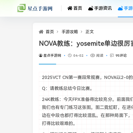
首页
手游资讯
手游
首页
手游攻略
正文
NOVA教练：yosemite单边
星点手游网
04-02
阅读
95评论
2025VCT CN第一赛段常规赛，NOVA以2
Q：请教练总结今日比赛。
24K教练：今天FPX准备得比较充分。前面
我们也有专门练习这张图。图二霓虹町，在进
边在中段也都打得比较混乱。在那种局面下，
打得比较艰难的。