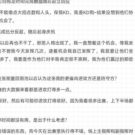
打四拖足时间完成翻盘随后起立回应
不能偷点大招点数和人头，保我KD，我是KD狗~结果没想到他们协
机会了。
A完成比分反超，随后起身庆祝
！以后再也不干了，邪恶人格出现了。我一直想着这个机会，等我发
我不管我今天发挥几次，逮着机会我自己发挥了，我就要让他们坐
多了，我要是作为他们对手我肯定很不爽啊，我为他们赢过的那些
这张图重回图池以后认为这张图的更偏向进攻方还是防守方？
赛的大数据来看都是进攻打得多一点。
守得很好，然后有可能你进攻打得很好。因为我看很多比赛，上下半场都
停时间都没有用，是出于什么考虑？
一些错误的东西，而今天在比赛里执行得不错。场上主指挥和副指挥对