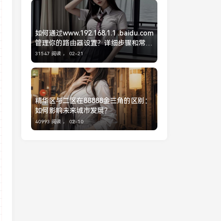
如何通过www.192.168.1.1 .baidu.com
管理你的路由器设置？详细步骤和常见
问题解答
31547 阅读 ，
02-21
精华区与二区在88888金三角的区别：
如何影响未来城市发展？
40993 阅读 ，
02-10