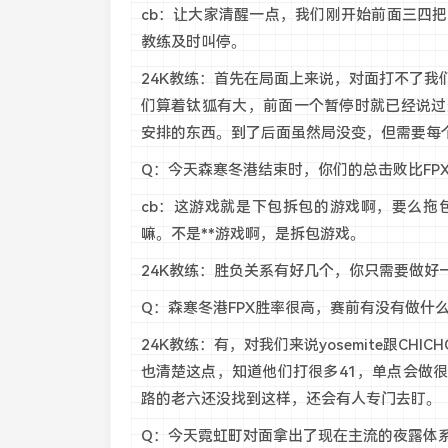
cb：让大家清醒一点，我们刚开始前面三四
教练及时叫停。
24K教练：首先在局面上来说，对面打不了我
们算着钛狐有大，前面一个暂停时就已经说过
安排的东西。到了后面虽然局没变，但需要每
Q：今天森寒冬港结束时，你们的总击败比FP
cb：这游戏就是下包拆包的游戏啊，要么拖
嘛。不是**游戏啊，是拆包游戏。
24K教练：胜负关系有好几个，你只需要做好
Q：森寒冬港FPX胜率很高，赛前有没有做什
24K教练：有，对我们来说yosemite跟C
也清楚这点，知道他们打很多41，单点会做
路的老六还没找到这样，还会有人专门去盯。
Q：今天霓虹町对面拿出了现在主流的夜露体