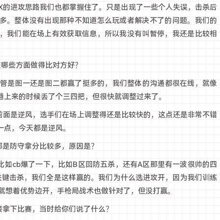
PX的进攻思路我们也都掌握住了。只是出现了一些个人失误，击杀后
多。整体没有出现那种不知道怎么玩或者解决不了的问题。我们的
，我们能在场上有效获取信息，所以我没有叫暂停，我还是比较相
在哪些方面做得比对方好？
不管是图一还是图二都赢了挺多的，我们整体的沟通都很在线，就像
港上来的时候丢了个三四把，但很快就调整过来了。
直前面是逆风，选手们在场上调整得还是比较快的，这点还是非常不错
一点，今天都是逆风。
都是防守拿分比较多，原因是？
比如cb爆了一下，比如B区回防五杀，还有A区那里有一波很帅的四
的关键击杀，我们全是这样赢的。我们为什么选进攻开，因为我们训练
我就想着优势边开，手枪局战术也做针对了，但没打赢。
接拿下比赛，当时给你们说了什么？