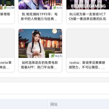
目聊哥哥
凯·帕克姨妈1993年：电
BLG成为第一支晋级VCT
影中的人物魅力与经典之
CN第一赛段季后赛的队伍
作
mite单
如何选择适合的免费电影
rushia：晋级季后赛要继
来说和
观看APP：热门平台推荐
续努力，不可以懈怠，还
与使用技巧
要去大师赛