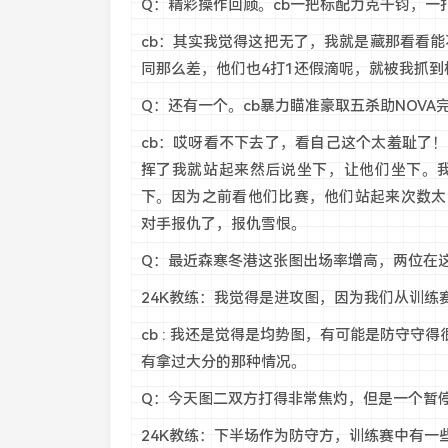
Q：精彩操作回顾。cb一把标配力克千钧，一
cb：其实我觉得这把无了，我就是藏那看看能
同那么差，他们也4打1还假滴呢，就被我抓到
Q：还有一个。cb暴力瞄准豪取五杀助NOV
cb：哎呀看不下去了，看自己这个太羞耻了
挥了我就站起来然后说坐下，让他们坐下。
下。因为之前看他们比赛，他们站起来次数太
对手报仇了，报仇雪恨。
Q：最近森寒冬港这张图出场率增高，两位在
24K教练：我觉得是进攻图，因为我们从训练
cb : 我还是觉得是均势图，有可能是防守
有拿过大分的那种情况。
Q：今天图二双方打得非常焦灼，但是一个暂
24K教练：下半场作为防守方，训练赛中有