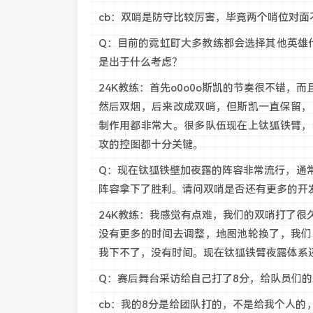
cb：双哨是防守比较厉害，毕竟两个哨位对
Q：目前的霓虹町大多教练都会选择其他英雄代
是出于什么考虑？
24K教练：首先o0o0o斯凯的节奏很不错
然后双烟，后来改成双哨，但斯凯一直保留，
制作用都非常大。很多队伍现在上钛狐铁臂，
攻的控图都十分关键。
Q：现在钛狐铁壁加夜露的阵容非常流行，通
阵容拿下了胜利。请问双哨是否还有更多的开
24K教练：我感觉有点难，我们的双哨打了
没有更多的时间去调整，地图池轮换了，我们
我下不了，没有时间。现在钛狐铁臂夜露体系
Q：赛后舞台采访给自己打了8分，给队员们
cb：我的8分是给团队打的，不是给我个人的，