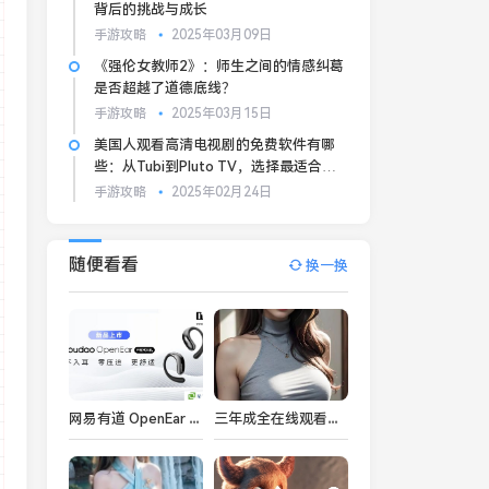
背后的挑战与成长
手游攻略
2025年03月09日
《强伦女教师2》：师生之间的情感纠葛
是否超越了道德底线？
手游攻略
2025年03月15日
美国人观看高清电视剧的免费软件有哪
些：从Tubi到Pluto TV，选择最适合你
的平台
手游攻略
2025年02月24日
随便看看
换一换
网易有道 OpenEar 开放式耳机发布，269 元
三年成全在线观看大全：完整解锁三年成全电影资源，免费在线观看途径分析