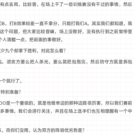
把有点丢局，比较昏，在场上干了一些训练赛没有干过的事情，然后
们B，打B效果较差一直不拿分，只能打我们A。其实我们都知道，我
这个问题，但大家比较昏嘛，场上没做好，没有执行到之前暂停里
个人清醒一点，把前面的事做好。
X少九个却拿下胜利，对此怎么看？
包。进攻方要么把人杀光，要么就把包拖完，然后防守方就是拆包
一个就行了。
么特别准备？
HICHOO是一个量级的。就是他做单边的那种边路很厉害，所以我们赛前
很多事情。我们会进行关注，并且在场上选手们也互相提醒有一个中
系，而你们没用，认为双方的阵容优劣势是？