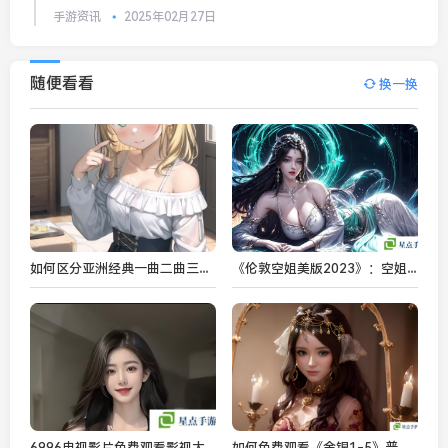
手游资讯
2025年02月27日
随便看看
换一换
如何区分亚洲经典一曲二曲三曲小说？探索其中的情节、人物与文化差异
《伦敦空姐美版2023》：空姐职业背后的艰辛与成长，你看懂了吗？
6996电视影片免费观看影视大全：免费畅享高清影视资源，如何实现随时随地观看？
如何免费观看《金银1-5》普通话版1—5集？点击观看精彩剧情与观众热评！