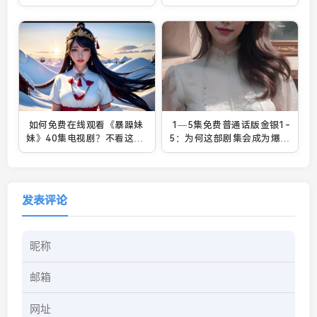
成功背后的因素
系：家庭冲突与情感升华的
深刻剖析
如何免费在线观看《暴躁妹
1—5集免费普通话版金银1-
妹》40集电视剧？不看这篇
5：为何这部剧集会成为爆
你就亏大了！
款？
发表评论