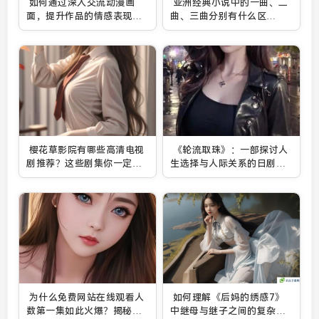
如何通过深入交流动漫画
亚洲经典小说中的一曲、二
面，提升作品的情感表现与
曲、三曲分别有什么区
艺术价值？：分析画面构成
别？：探索不同叙事风格的
与情感传递的关键技巧
独特魅力
樱花草影院有哪些高清电视
《轮流取珠》：一部探讨人
剧推荐？这些剧集你一定不
生选择与人际关系的日剧，
想错过！
如何让观众反思自己的情感
与命运？
为什么免费网站在线观看人
如何理解《后妈的绣感7》
数第一集如此火爆？揭秘其
中继母与继子之间的复杂关