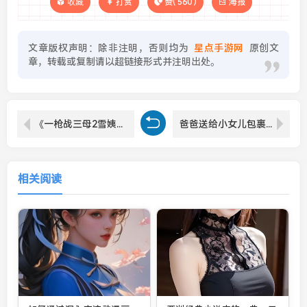
收藏
打赏
赞(
560
)
海报
文章版权声明：除非注明，否则均为
星点手游网
原创文
章，转载或复制请以超链接形式并注明出处。
《一枪战三母2雪姨角色解析：她在电影中的重要性与影响力
爸爸送给小女儿包裹的温暖祝福语：爱与关怀的传递
相关阅读