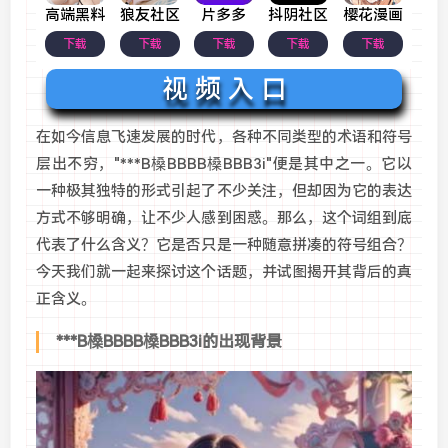
高端黑料
狼友社区
片多多
抖阴社区
樱花漫画
下载
下载
下载
下载
下载
视 频 入 口
在如今信息飞速发展的时代，各种不同类型的术语和符号
层出不穷，"***B槡BBBB槡BBB3i"便是其中之一。它以
一种极其独特的形式引起了不少关注，但却因为它的表达
方式不够明确，让不少人感到困惑。那么，这个词组到底
代表了什么含义？它是否只是一种随意拼凑的符号组合？
今天我们就一起来探讨这个话题，并试图揭开其背后的真
正含义。
***B槡BBBB槡BBB3i的出现背景