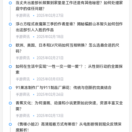
当丈夫出差部长频繁到家里是工作还是有其他秘密？如何处理家
庭中的信任问题？
手游资讯
2025年02月27日
浮の方程式夜魔第三季的作者是谁？揭秘编剧山本智久如何创作
出这部引人入胜的作品
手游资讯
2025年02月18日
欧洲、美国、日本和LV尺码如何互相转换？怎么选最合适的尺
码？
手游资讯
2025年02月21日
如何在生活中实现“一性一交一做一爱”？：从性到行动的全面探
索
手游资讯
2025年03月03日
91果冻制作厂与911制品厂麻花：传统与创新的完美结合
手游资讯
2025年02月26日
香蕉文化：为何漫画、动漫和小说更新如此快速，资源丰富又全
面？
手游资讯
2025年02月13日
《售楼小姐2》高清观看方式有哪些？从电影剧情到观众反馈深
度解析！