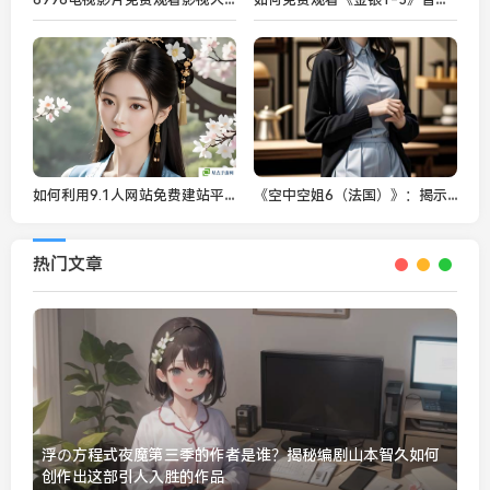
如何利用9.1人网站免费建站平台实现个人网站快速上线：功能、优缺点和优化策略
《空中空姐6（法国）》：揭示空乘职业背后的挑战与成长
热门文章
浮の方程式夜魔第三季的作者是谁？揭秘编剧山本智久如何
创作出这部引人入胜的作品